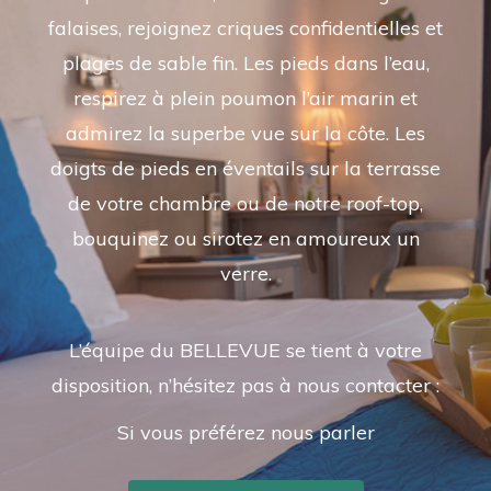
falaises, rejoignez criques confidentielles et
plages de sable fin. Les pieds dans l’eau,
respirez à plein poumon l’air marin et
admirez la superbe vue sur la côte. Les
doigts de pieds en éventails sur la terrasse
de votre chambre ou de notre roof-top,
bouquinez ou sirotez en amoureux un
verre.
L’équipe du BELLEVUE se tient à votre
disposition, n’hésitez pas à nous contacter :
Si vous préférez nous parler