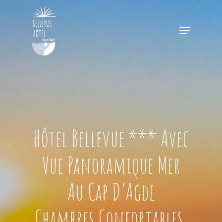
Skip
to
Menu
main
content
Hôtel Bellevue *** Avec
Vue Panoramique Mer
Au Cap D’Agde
Chambres Confortables,