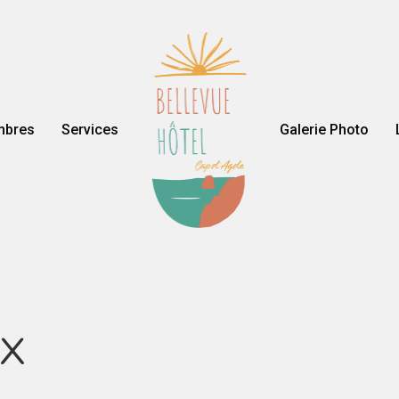
mbres
Services
Galerie Photo
x