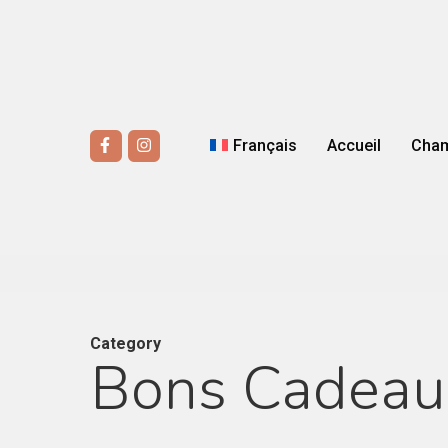
Skip
to
main
content
Facebook
Instagram
Français
Accueil
Cha
Category
Bons Cadeau