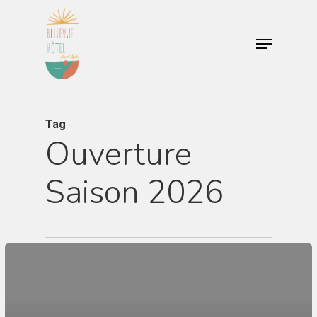
Skip
to
Menu
main
content
Tag
Ouverture
Saison 2026