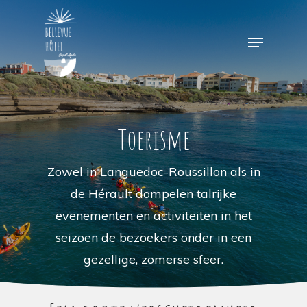
Skip
to
Menu
main
content
Toerisme
Zowel in Languedoc-Roussillon als in
de Hérault dompelen talrijke
evenementen en activiteiten in het
seizoen de bezoekers onder in een
gezellige, zomerse sfeer.