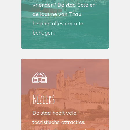
vrienden? De stad Sète en
de lagune van Thau
hebben alles om u te
behagen.
Béziers
De stad heeft vele
toeristische attracties,